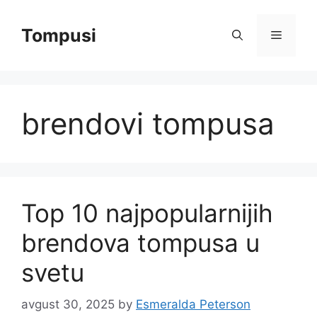
Skip
to
Tompusi
Menu
content
brendovi tompusa
Top 10 najpopularnijih
brendova tompusa u
svetu
avgust 30, 2025
by
Esmeralda Peterson