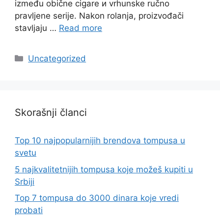
između obične cigare и vrhunske ručno
pravljene serije. Nakon rolanja, proizvođači
stavljaju …
Read more
Categories
Uncategorized
Skorašnji članci
Top 10 najpopularnijih brendova tompusa u
svetu
5 najkvalitetnijih tompusa koje možeš kupiti u
Srbiji
Top 7 tompusa do 3000 dinara koje vredi
probati