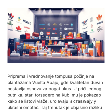
Priprema i vrednovanje tompusa počinje na
plantažama Vuelta Abajo, gde kvalitetan duvan
postavlja osnovu za bogat ukus. U priči jednog
putnika, stari torsedero na Kubi mu je pokazao
kako se listovi vlaže, urolavaju и стављају у
ukrasni omotač. Taj trenutak je objasnio razliku