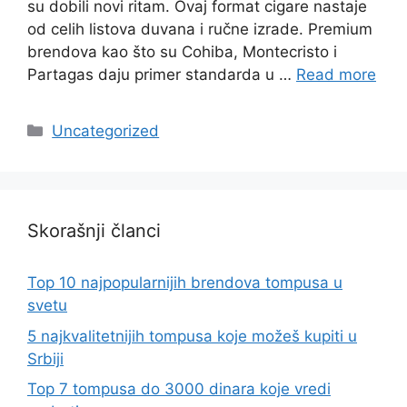
su dobili novi ritam. Ovaj format cigare nastaje
od celih listova duvana i ručne izrade. Premium
brendova kao što su Cohiba, Montecristo i
Partagas daju primer standarda u …
Read more
Categories
Uncategorized
Skorašnji članci
Top 10 najpopularnijih brendova tompusa u
svetu
5 najkvalitetnijih tompusa koje možeš kupiti u
Srbiji
Top 7 tompusa do 3000 dinara koje vredi