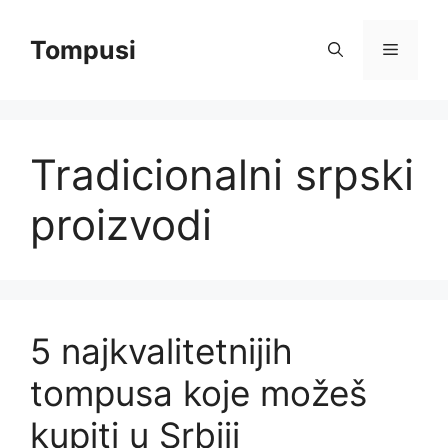
Skip
to
Tompusi
Menu
content
Tradicionalni srpski
proizvodi
5 najkvalitetnijih
tompusa koje možeš
kupiti u Srbiji